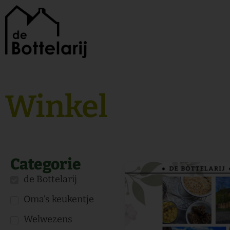
Ga
naar
de
inhoud
Winkel
Categorie
de Bottelarij
Oma’s keukentje
Welwezens