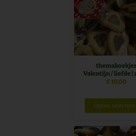
themakoekje
Valentijn / liefde |
€
10,00
Opties selecter