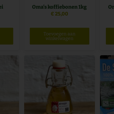
ei
Oma’s koffiebonen 1kg
Om
€
25,00
Toevoegen aan
winkelwagen