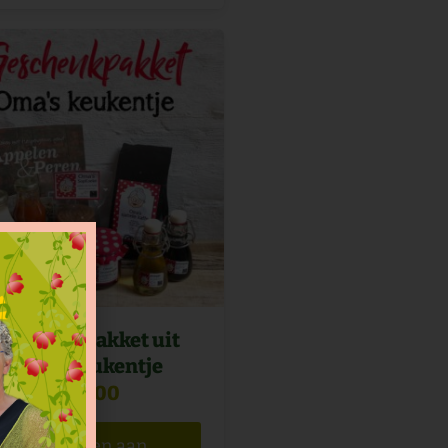
Geschenkpakket uit
Oma’s keukentje
na
€
30,00
Toevoegen aan