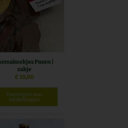
hemakoekjes Pasen |
zakje
na
€
10,00
Toevoegen aan
winkelwagen