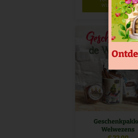
winkelwagen
Ontde
Geschenkpakk
Welwezens
€
22,00