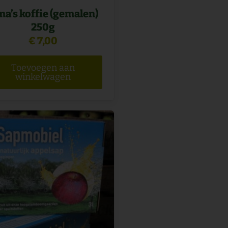
a’s koffie (gemalen)
250g
€
7,00
Toevoegen aan
winkelwagen