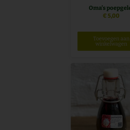
Oma’s poepgel
€
5,00
Toevoegen aan
winkelwagen