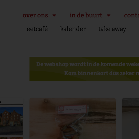
over ons
in de buurt
cont
eetcafé
kalender
take away
De webshop wordt in de komende weke
Kom binnenkort dus zeker n
Dit
Dit
product
product
heeft
heeft
meerdere
meerdere
variaties.
variaties.