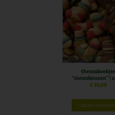
themakoekje
“steunkousen” | z
€
10,00
Opties selecter