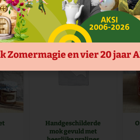
Opties selecteren
k Zomermagie en vier 20 jaar 
et
Handgeschilderde
O
mok gevuld met
heerlijke pralines