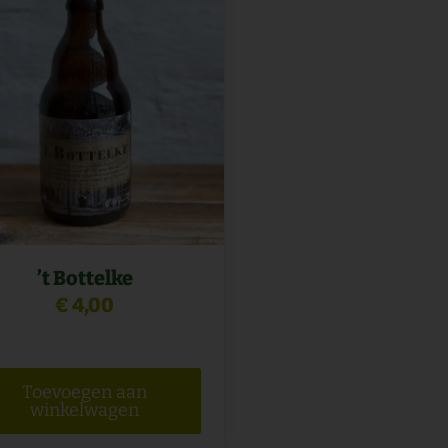
’t Bottelke
€
4,00
na
Toevoegen aan
winkelwagen