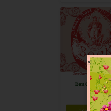
Den Ouwen Bo
€
5,50
Toevoegen aan