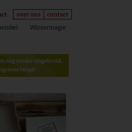
over ons
contact
act
winkel
Wintermagie
n nog verder uitgebreid.
og eens langs!
Dit
product
heeft
meerdere
variaties.