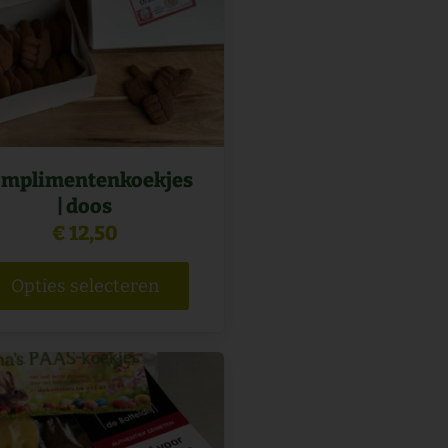
Deze
optie
kan
gekozen
worden
op
mplimentenkoekjes
de
| doos
na
productpagina
€
12,50
Opties selecteren