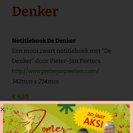
Denker
Notitieboek De Denker
Een mooi zwart notitieboek met “De
Denker” door Pieter-Jan Peeters.
http://www.pieterjanpeeters.com/
142mm x 214mm
€
9,50
Notitieboek
Toevoegen aan winkelwagen
De
Denker