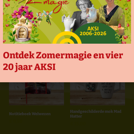
aantal
Ontdek ook deze producten
Ontdek Zomermagie en vier
20 jaar AKSI
Handgeschilderde mok Mad
Notitieboek Welwezen
Hatter
€
9,50
€
15,00