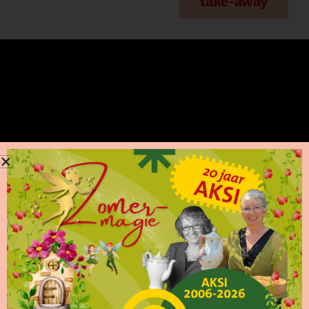
take-away
Waarom langskomen
in de Bottelarij?
We verwelkomen je in ons hartelijk
Haspengouws huis, de Bottelarij. Vertoef er in
gezelligheid en proef van de typische