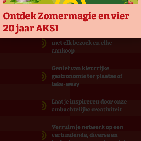
streekgerechten en lekkere Limburgse bieren.
Ontdek Zomermagie en vier
20 jaar AKSI
Draag bij aan sociale impact
met elk bezoek en elke
aankoop
Geniet van kleurrijke
gastronomie ter plaatse of
take-away
Laat je inspireren door onze
ambachtelijke creativiteit
Verruim je netwerk op een
verbindende, diverse en