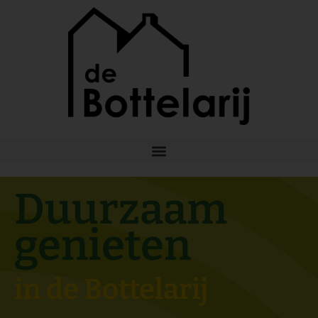
Ga
naar
de
inhoud
Duurzaam
genieten
in de Bottelarij