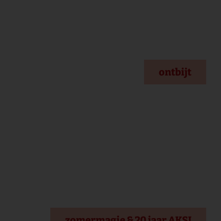
ontbijt
zomermagie & 20 jaar AKSI