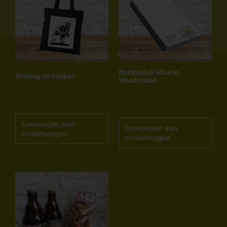
Notitieblok Alice in
Totebag De Denker
Wonderland
€
9,50
€
5,00
Toevoegen aan
Toevoegen aan
winkelwagen
winkelwagen