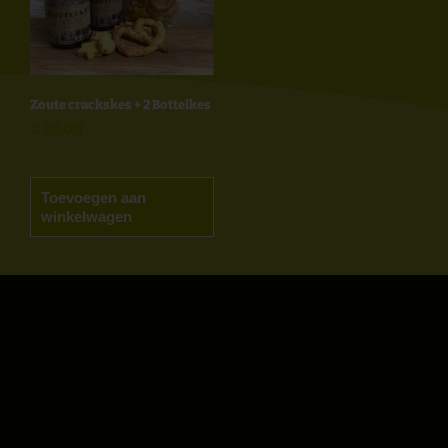
Zoute crackskes + 2 Bottelkes
€
10,00
Toevoegen aan
winkelwagen