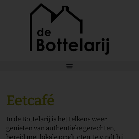
Ga
naar
de
inhoud
Eetcafé
In de Bottelarij is het telkens weer
genieten van authentieke gerechten,
bereid met lokale producten. Je vindt bij