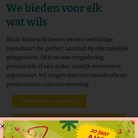
We bieden voor elk
wat wils
Bij de Bottelarij bieden we een veelzijdige
menukaart die perfect aansluit bij elke zakelijke
gelegenheid. Of je nu een vergadering,
presentatie of een ander zakelijk evenement
organiseert, wij zorgen voor een smaakvolle en
professionele culinaire ervaring.
Ontdek de menukaart
Ontdek onze feestelijke
groepsmenu's