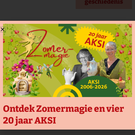
geschiedenis
toegankelijkheid
Ontdek Zomermagie en vier
20 jaar AKSI