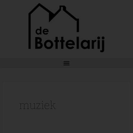
Ga
naar
de
inhoud
muziek