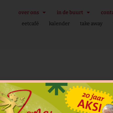
over ons
in de buurt
cont
eetcafé
kalender
take away