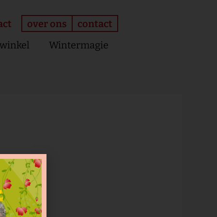
over ons
contact
act
winkel
Wintermagie