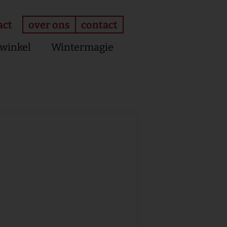
over ons
contact
act
winkel
Wintermagie