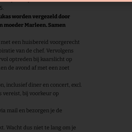
5.
Lukas worden vergezeld door
en moeder Marleen. Samen
 met een huisbereid voorgerecht
iratie van de chef. Vervolgens
vol optreden bij kaarslicht op
en de avond af met een zoet
, inclusief diner en concert, excl.
 vereist, bij voorkeur op
via mail en bezorgen je de
kt. Wacht dus niet te lang om je