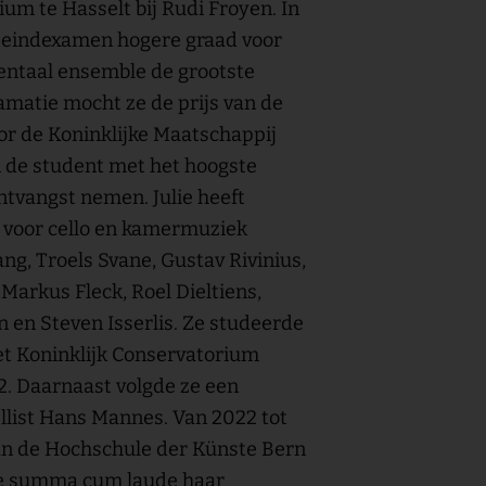
um te Hasselt bij Rudi Froyen. In
t eindexamen hogere graad voor
entaal ensemble de grootste
amatie mocht ze de prijs van de
or de Koninklijke Maatschappij
 de student met het hoogste
ontvangst nemen. Julie heeft
 voor cello en kamermuziek
ang, Troels Svane, Gustav Rivinius,
 Markus Fleck, Roel Dieltiens,
 en Steven Isserlis. Ze studeerde
et Koninklijk Conservatorium
. Daarnaast volgde ze een
cellist Hans Mannes. Van 2022 tot
an de Hochschule der Künste Bern
 ze summa cum laude haar