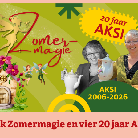
armonie Zuidnederland en docent
ei 2015 won hij de Cobra’s Classic
j de 2de prijs in de
een nationale muziekwedstrijd
er dan 19 jaar. Aan het Jong
en volgde hij kamermuziek bij
ot. Als aanvulling tot zijn
asses gevolgd bij Ning Kam,
n. Hij nam deel aan de
emy in Cervo in september 2019
my II in september 2022. In juni
elor diploma. Momenteel studeert
het Instituut Royal Supérieur de
EP) in Namen. Hij behaalde een
k Zomermagie en vier 20 jaar 
onale “Competition Musica
ukas speelt op een viool van David