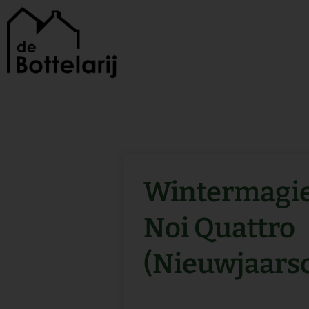
Ga
naar
de
inhoud
Wintermagie
Noi Quattro
(Nieuwjaars