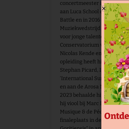
concertmeester in de Philh
aan Luca School of Arts. In m
Battle en in 2016 behaalde hi
Muziekwedstrijd Breughel, 
voor jonge talenten van mind
Conservatorium van Antwerp
Nicolas Kende en Nicolas Call
opleiding heeft hij mastercl
Stephan Picard, Ingolf Turba
‘International Summer Acad
en aan de Arosa Music Acade
2023 behaalde hij zijn bach
hij viool bij Marc Danel aan 
Musique & de Pédagogie (IM
Ontde
finaleplaats in de Internati
Goritiensis” in april 2024. L