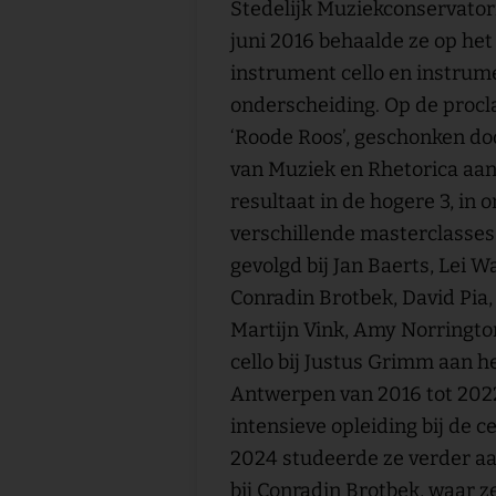
Stedelijk Muziekconservatori
juni 2016 behaalde ze op he
instrument cello en instrum
onderscheiding. Op de procl
‘Roode Roos’, geschonken do
van Muziek en Rhetorica aan
resultaat in de hogere 3, in 
verschillende masterclasses
gevolgd bij Jan Baerts, Lei W
Conradin Brotbek, David Pia,
Martijn Vink, Amy Norrington
cello bij Justus Grimm aan h
Antwerpen van 2016 tot 2022
intensieve opleiding bij de 
2024 studeerde ze verder a
bij Conradin Brotbek, waar