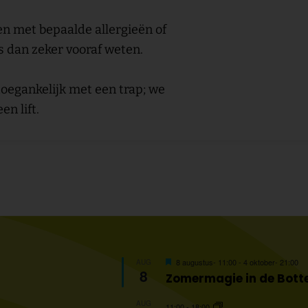
n met bepaalde allergieën of
s dan zeker vooraf weten.
toegankelijk met een trap; we
en lift.
Uitgelicht
8 augustus- 11:00
-
4 oktober- 21:00
AUG
8
Zomermagie in de Botte
AUG
11:00
-
18:00