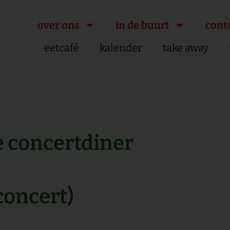
over ons
in de buurt
cont
eetcafé
kalender
take away
 concertdiner
concert)