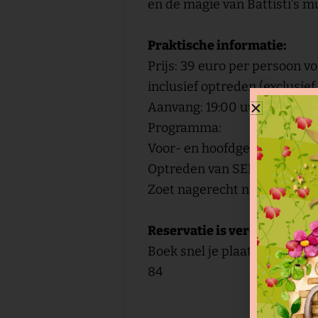
en de magie van Battisti’s m
Praktische informatie:
Prijs: 39 euro per persoon 
inclusief optreden (exclusie
Aanvang: 19:00 uur
Programma:
Voor- en hoofdgerecht vanaf
Optreden van SEI
Zoet nagerecht na het conce
Reservatie is vereist!
inf
Boek snel je plaatsen op
84