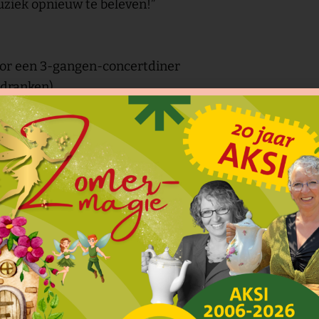
uziek opnieuw te beleven!”
voor een 3-gangen-concertdiner
f dranken)
 19:00 uur
rt
o@debottelarij.be
of bel 012 21 42