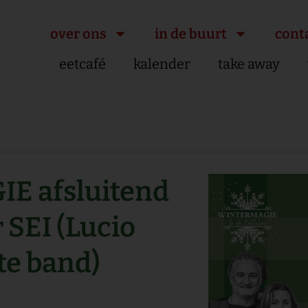
over ons
in de buurt
cont
eetcafé
kalender
take away
E afsluitend
 SEI (Lucio
ute band)