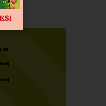
AKSI
 SEI
larij
larij