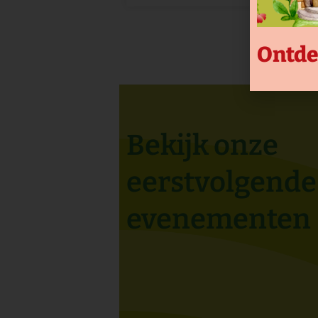
Ontde
Bekijk onze
eerstvolgende
evenementen