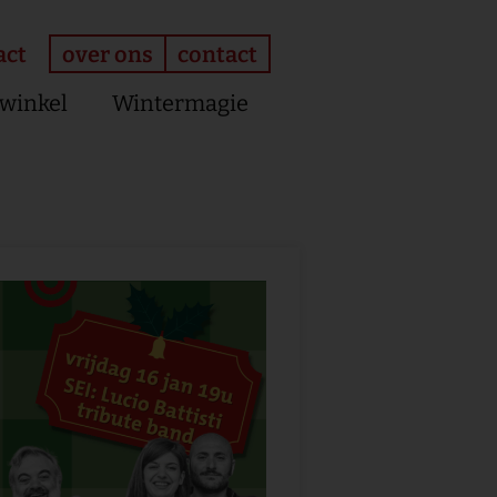
over ons
contact
act
winkel
Wintermagie