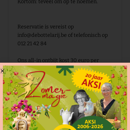
Kortom: teveel om op te noemen.
Reservatie is vereist op
info@debottelarij.be of telefonisch op
012 21 42 84
Ons all-in ontbijt kost 30 euro per
persoon. Kinderen jonger dan 12 jaar
betalen 15 euro. Baby’s en peuters
genieten gratis mee. Betaling kan
contant ter plaatse of met Payconiq na
afloop van het ontbijt.