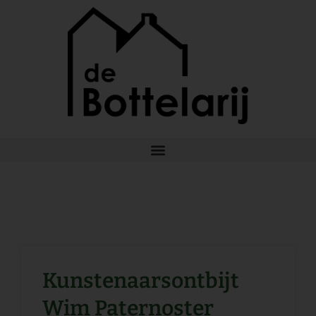
Ga
naar
de
inhoud
Kunstenaarsontbijt
Wim Paternoster