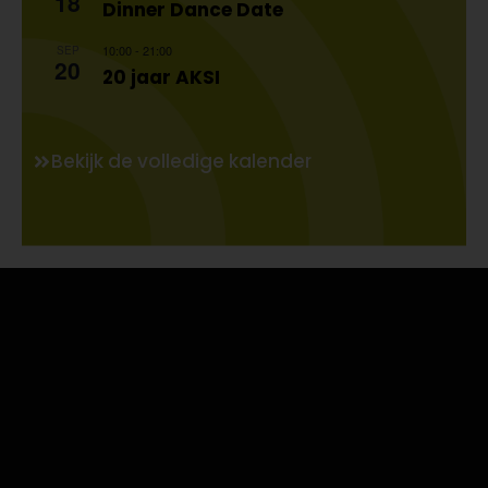
18
Dinner Dance Date
10:00
-
21:00
SEP
20
20 jaar AKSI
Bekijk de volledige kalender