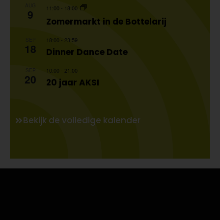
AUG
11:00
-
18:00
9
Zomermarkt in de Bottelarij
18:00
-
23:59
SEP
18
Dinner Dance Date
10:00
-
21:00
SEP
20
20 jaar AKSI
Bekijk de volledige kalender