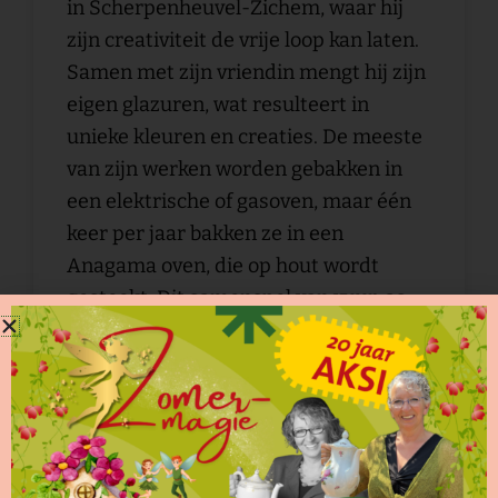
in Scherpenheuvel-Zichem, waar hij
zijn creativiteit de vrije loop kan laten.
Samen met zijn vriendin mengt hij zijn
eigen glazuren, wat resulteert in
unieke kleuren en creaties. De meeste
van zijn werken worden gebakken in
een elektrische of gasoven, maar één
keer per jaar bakken ze in een
Anagama oven, die op hout wordt
gestookt. Dit samenspel van vuur, as
en glazuren zorgt telkens voor
verrassingen en creëert unieke
kunstwerken. Er is slechts één zo’n
oven in België.
Filip heeft ook een passie voor het