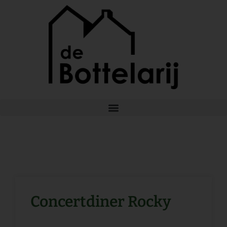
Ga
naar
de
inhoud
Concertdiner Rocky