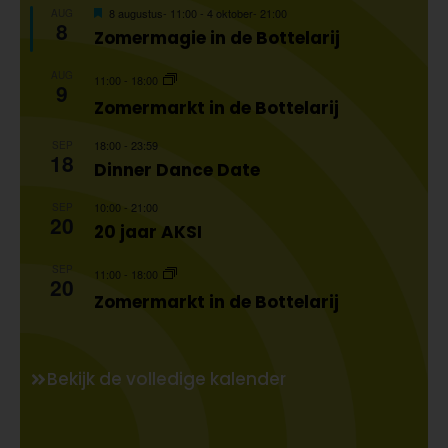
Uitgelicht
8 augustus- 11:00
-
4 oktober- 21:00
AUG
8
Zomermagie in de Bottelarij
AUG
11:00
-
18:00
9
Zomermarkt in de Bottelarij
18:00
-
23:59
SEP
18
Dinner Dance Date
10:00
-
21:00
SEP
20
20 jaar AKSI
SEP
11:00
-
18:00
20
Zomermarkt in de Bottelarij
Bekijk de volledige kalender