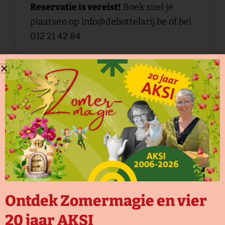
Reservatie is vereist!
Boek snel je
plaatsen op info@debottelarij.be of bel
012 21 42 84
Ontdek Zomermagie en vier
20 jaar AKSI