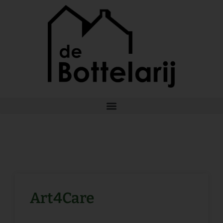
Ga
naar
de
inhoud
Art4Care