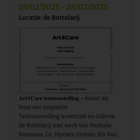
01/02/2025
- 28/02/2025
Locatie: de Bottelarij
𝐀𝐫𝐭4𝐂𝐚𝐫𝐞 𝐭𝐞𝐧𝐭𝐨𝐨𝐧𝐬𝐭𝐞𝐥𝐥𝐢𝐧𝐠 – kunst als
bron van inspiratie
Tentoonstelling in eetcafé en Galerie
de Bottelarij met werk van Nathalie
Bosmans, Dr. Myriam Storms, Els Van