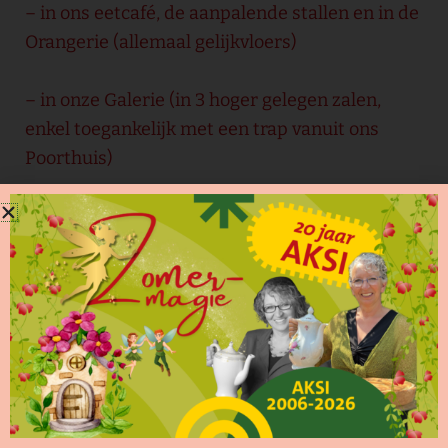
– in ons eetcafé, de aanpalende stallen en in de
Orangerie (allemaal gelijkvloers)
– in onze Galerie (in 3 hoger gelegen zalen,
enkel toegankelijk met een trap vanuit ons
Poorthuis)
De exposities zijn te bezoeken:
– Woensdag: 11-18 uur
– Donderdag: 11-21 uur
– Vrijdag: 11-21 uur
– Zaterdag: 11-21 uur
– Zondag: 11-21 uur
Daarnaast staan er regelmatig concerten,