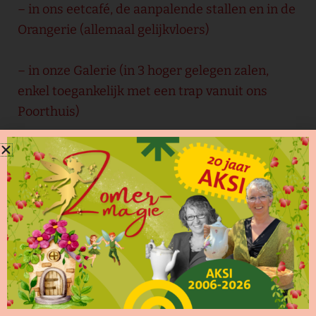
– in ons eetcafé, de aanpalende stallen en in de
Orangerie (allemaal gelijkvloers)
– in onze Galerie (in 3 hoger gelegen zalen,
enkel toegankelijk met een trap vanuit ons
Poorthuis)
De exposities zijn te bezoeken:
– Woensdag: 11-18 uur
– Donderdag: 11-21 uur
– Vrijdag: 11-21 uur
– Zaterdag: 11-21 uur
– Zondag: 11-21 uur
Daarnaast staan er regelmatig concerten,