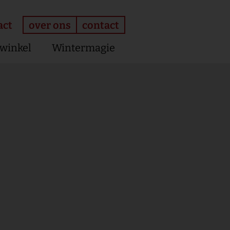
over ons
contact
act
winkel
Wintermagie