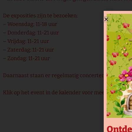
De exposities zijn te bezoeken:
– Woensdag: 11-18 uur
– Donderdag: 11-21 uur
– Vrijdag: 11-21 uur
– Zaterdag: 11-21 uur
– Zondag: 11-21 uur
Daarnaast staan er regelmatig concerten, theater- of
Klik op het event in de kalender voor meer info.
Ontde