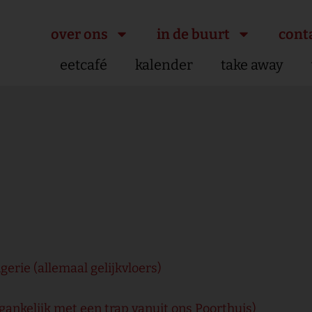
over ons
in de buurt
cont
eetcafé
kalender
take away
gerie (allemaal gelijkvloers)
egankelijk met een trap vanuit ons Poorthuis)