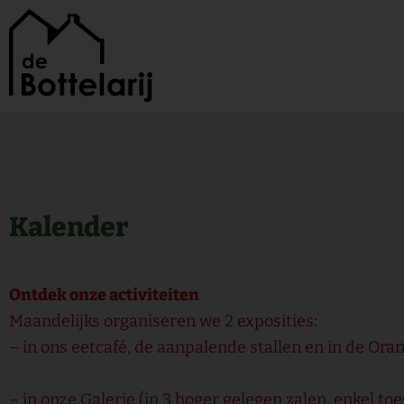
Ga
naar
de
inhoud
Kalender
Ontdek onze activiteiten
Maandelijks organiseren we 2 exposities:
– in ons eetcafé, de aanpalende stallen en in de Oran
– in onze Galerie (in 3 hoger gelegen zalen, enkel to