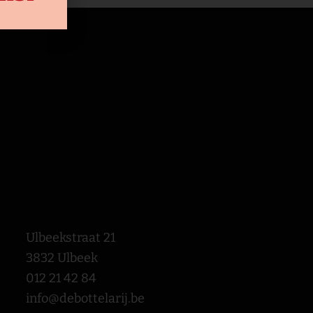
Ulbeekstraat 21
3832 Ulbeek
012 21 42 84
info@debottelarij.be