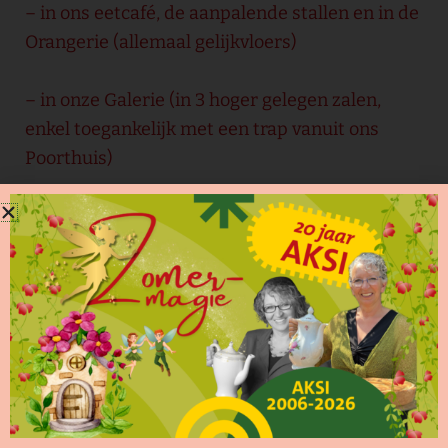
– in ons eetcafé, de aanpalende stallen en in de
Orangerie (allemaal gelijkvloers)
– in onze Galerie (in 3 hoger gelegen zalen,
enkel toegankelijk met een trap vanuit ons
Poorthuis)
De exposities zijn te bezoeken:
– Woensdag: 11-18 uur
– Donderdag: 11-21 uur
– Vrijdag: 11-21 uur
– Zaterdag: 11-21 uur
– Zondag: 11-21 uur
Daarnaast staan er regelmatig concerten,