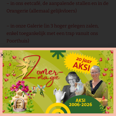
– in ons eetcafé, de aanpalende stallen en in de
Orangerie (allemaal gelijkvloers)
– in onze Galerie (in 3 hoger gelegen zalen,
enkel toegankelijk met een trap vanuit ons
Poorthuis)
De exposities zijn te bezoeken:
– Woensdag: 11-18 uur
– Donderdag: 11-21 uur
– Vrijdag: 11-21 uur
– Zaterdag: 11-21 uur
– Zondag: 11-21 uur
Daarnaast staan er regelmatig concerten,