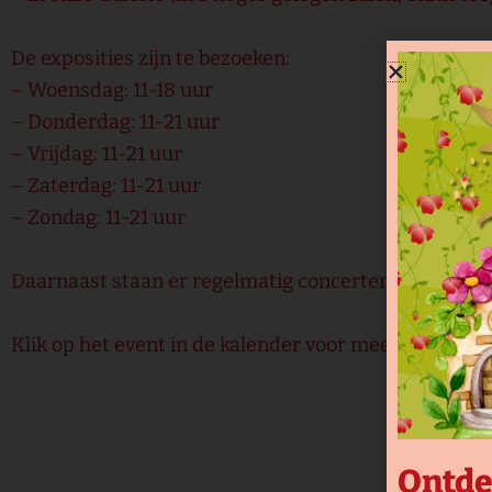
De exposities zijn te bezoeken:
– Woensdag: 11-18 uur
– Donderdag: 11-21 uur
– Vrijdag: 11-21 uur
– Zaterdag: 11-21 uur
– Zondag: 11-21 uur
Daarnaast staan er regelmatig concerten, theater- of
Klik op het event in de kalender voor meer info.
Ontde