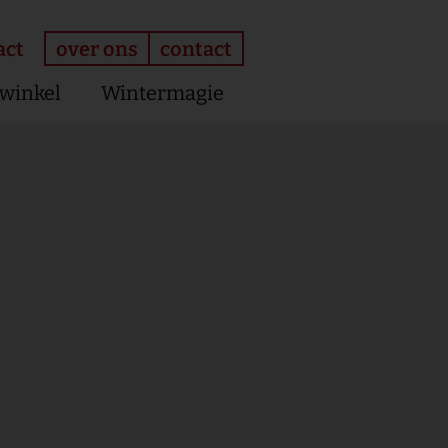
over ons
contact
act
winkel
Wintermagie