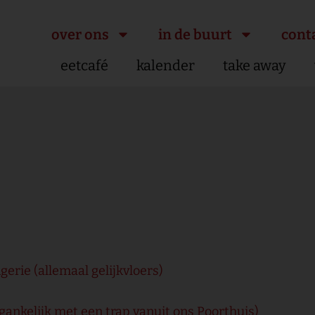
over ons
in de buurt
cont
eetcafé
kalender
take away
gerie (allemaal gelijkvloers)
egankelijk met een trap vanuit ons Poorthuis)