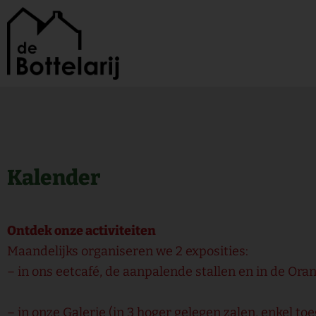
Ga
naar
de
inhoud
Kalender
Ontdek onze activiteiten
Maandelijks organiseren we 2 exposities:
– in ons eetcafé, de aanpalende stallen en in de Oran
– in onze Galerie (in 3 hoger gelegen zalen, enkel to