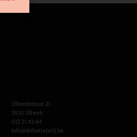
Ulbeekstraat 21
3832 Ulbeek
012 21 42 84
info@debottelarij.be