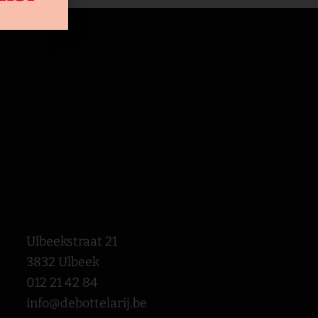
Ulbeekstraat 21
3832 Ulbeek
012 21 42 84
info@debottelarij.be