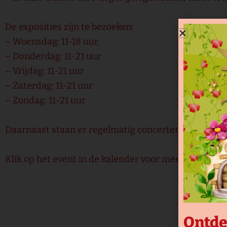
De exposities zijn te bezoeken:
– Woensdag: 11-18 uur
– Donderdag: 11-21 uur
– Vrijdag: 11-21 uur
– Zaterdag: 11-21 uur
– Zondag: 11-21 uur
Daarnaast staan er regelmatig concerten, theater- of
Klik op het event in de kalender voor meer info.
Ontde