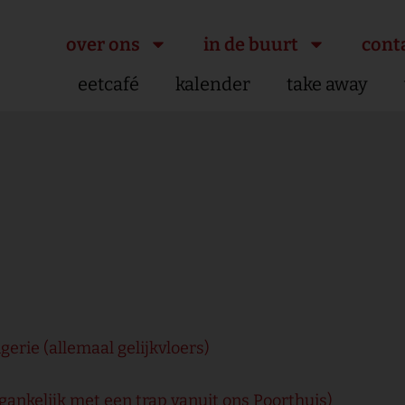
over ons
in de buurt
cont
eetcafé
kalender
take away
gerie (allemaal gelijkvloers)
egankelijk met een trap vanuit ons Poorthuis)