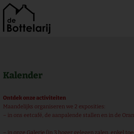
Ga
naar
de
inhoud
Kalender
Ontdek onze activiteiten
Maandelijks organiseren we 2 exposities:
– in ons eetcafé, de aanpalende stallen en in de Oran
– in onze Galerie (in 3 hoger gelegen zalen, enkel to