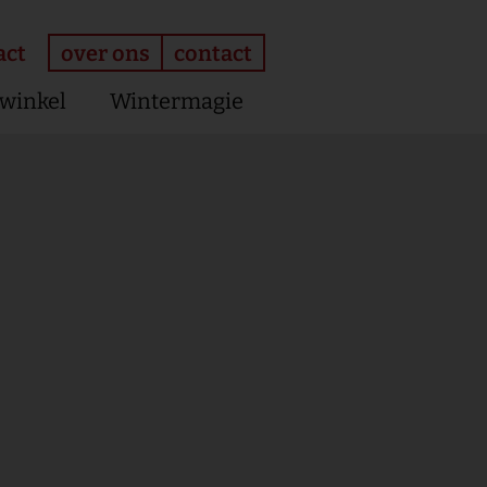
over ons
contact
act
winkel
Wintermagie